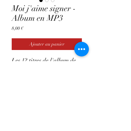
Moi j'aime signer -
Album en MP3
Prix
8,00 €
Ajouter au panier
Les 12 titres de l'album de
comptines à signer , en
version mp3
A télécharger
Contact:
marielaurebiennaitre@gmail.com
-
06.62.99.23.94
- Rouen (76) - SIRET
75188117800048