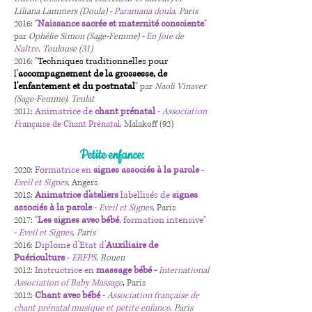
Liliana Lammers (Doula) -
Paramana doula
,
Paris
Naissance sacrée et maternité consciente
2016: "
"
par
Ophélie Simon (Sage-Femme) -
En Joie de
Naître
,
Toulouse (31)
Techniques traditionnelles pour
2016: "
l'
accompagnement de la grossesse, de
l'enfantement et du postnatal
" par
Naoli Vinaver
(Sage-Femme)
,
Teulat
Animatrice de
chant prénatal
2011:
-
Association
F
rançaise de Chant Prénatal
, Malakoff (92)
Petite enfance:
Formatrice en
signes associés à la parole
2020:
-
Eveil et Signes
, Angers
Animatrice d'ateliers
labellisés de
signes
2018:
associés à la parole
-
Eveil et Signes
, Paris
Les signes avec bébé
, formation intensive
2017: "
"
-
Eveil et Signes
,
Paris
Diplome d'Etat d'
Auxiliaire de
2016:
Puériculture
-
ERFPS
,
R
ouen
Instructrice en
massage bébé
2012:
-
International
Association of Baby Massage
,
Paris
Chant avec bébé
2012:
-
Association française de
chant prénatal musique et petite enfance
,
Paris