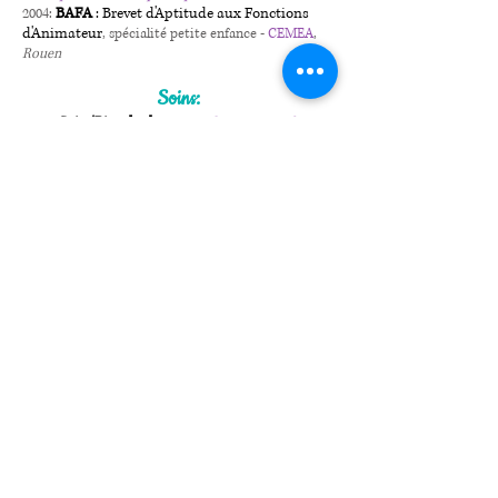
BAFA
: Brevet d'Aptitude aux Fonctions
2004:
d'Animateur
, spécialité petite enfance -
CEMEA
,
Rouen
Soins:
Soin/Rituel rebozo
2019 :
-
Ecole Française du
rebozo
, Nantes (44)
M
assage amincissant
2018:
-
École Formations
Massages Bien-Être
, Les Hogues
Massage californien
et
femme enceinte
2018:
-
École Formations Massages Bien-Être
, Les Hogues
(27)
1er degré de
Reiki
2013:
-
Usui Shiki
Ryoho
,
Rocquemont (76)
Divers:
Stage de
sensibilisation aux
2011 :
discriminations sexistes
-
Planning Familial 76
,
Rouen
Certificat de troisième cycle
2010:
d’Enseignement Supérieur en
analyse
comportementale
-
CERPAC
, Lognes (77)
Licence de
psychologie
2006 :
- Université de
Mont-Saint-Aignan