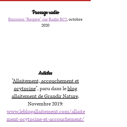
Passage radio
Emission "Respire" sur Radio RC2
, octobre
2020
Articles
"
Allaitement, accouchement et
ocytocine
", paru dans le
blog
allaitement de Grandir Nature,
N
ovembre 2019:
www.leblogallaitement.com/allaite
ment-ocytocine-et-accouchement/