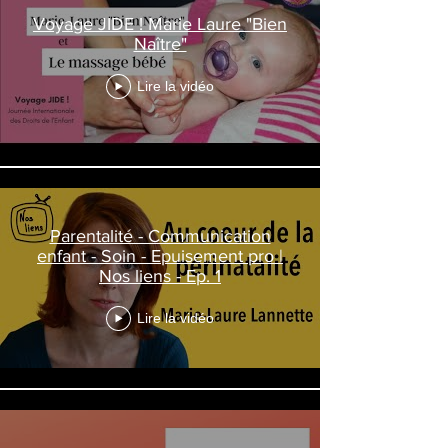
Voyage JIDE ! Marie Laure "Bien
Naître"
Lire la vidéo
Parentalité - Communication
enfant - Soin - Epuisement pro |
Nos liens - Ep. 1
Lire la vidéo