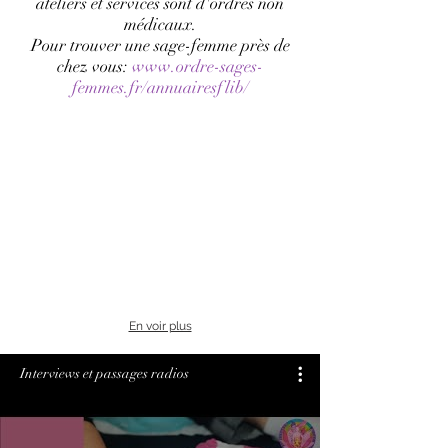
ateliers et services sont d'ordres non
médicaux.
Pour trouver une sage-femme près de
chez vous:
www.ordre-sages-
femmes.fr/annuairesflib/
Formatrice signes associés à la parole
Eveil et signes
En voir plus
Interviews et passages radios