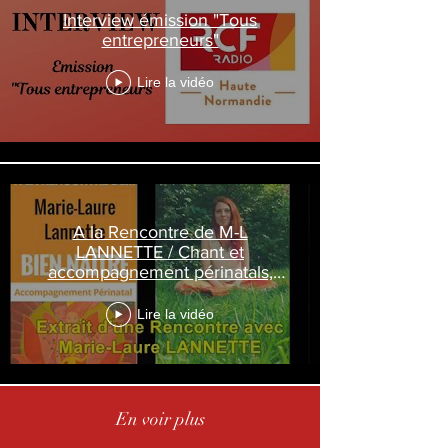
Interview émission "Tous
entrepreneurs"
Lire la vidéo
A la Rencontre de M-L
LANNETTE / Chant et
accompagnement périnatals,
Massage, Relax...#3
Lire la vidéo
En voir plus