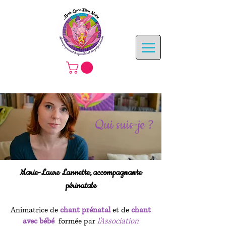
Qui suis-je ?
Marie-Laure Lannette, accompagnante
périnatale
Animatrice de
chant prénatal
et de
chant
avec bébé
formée par
l'Association