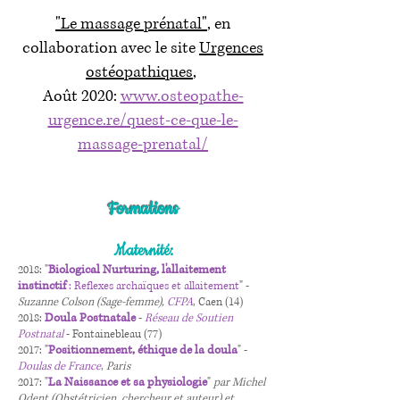
"Le massage prénatal"
, en
collaboration avec le site
Urgences
ostéopathiques
,
Août 2020:
www.osteopathe-
urgence.re/quest-ce-que-le-
massage-pren
atal/
Formations
Maternité:
Biological Nurturing, l'allaitement
2018: "
instinctif
: Reflexes archaïques et allaitement
" -
Suzanne Colson (Sage-femme),
CFPA
, Caen (14)
Doula Postnatale
2018:
-
Réseau de Soutien
Postnatal
- Fontainebleau (77)
Positionnement, éthique de la doula
2017: "
" -
Doulas de France
,
Paris
La Naissance et sa physiologie
2017: "
"
par Michel
Odent (Obstétricien, chercheur et auteur)
et