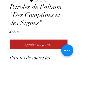
Paroles de l'album
"Des Comptines et
des Signes"
Prix
2,00 €
Ajouter au panier
Paroles de toutes les
chansons de l'album à
télécharger et imprimer,
avec les codes QR qui
mènent aux vidéos signées
Contact:
marielaurebiennaitre@gmail.com
-